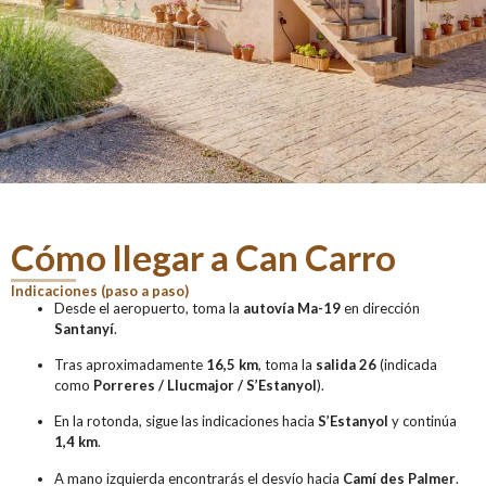
Cómo llegar a Can Carro
Indicaciones (paso a paso)
Desde el aeropuerto, toma la
autovía Ma-19
en dirección
Santanyí
.
Tras aproximadamente
16,5 km
, toma la
salida 26
(indicada
como
Porreres / Llucmajor / S’Estanyol
).
En la rotonda, sigue las indicaciones hacia
S’Estanyol
y continúa
1,4 km
.
A mano izquierda encontrarás el desvío hacia
Camí des Palmer
.